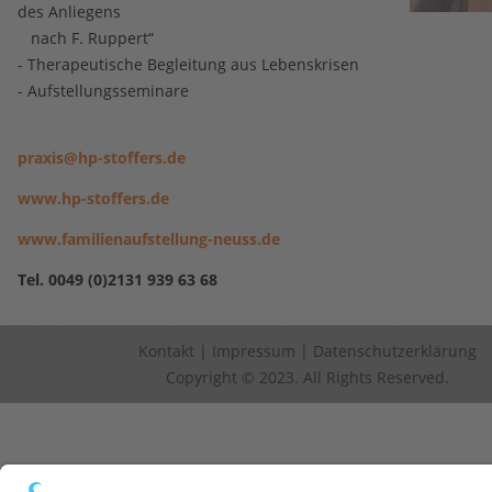
des Anliegens
nach F. Ruppert“
- Therapeutische Begleitung aus Lebenskrisen
- Aufstellungsseminare
praxis@hp-stoffers.de
www.hp-stoffers.de
www.familienaufstellung-neuss.de
Tel. 0049 (0)2131 939 63 68
Kontakt
|
Impressum
|
Datenschutzerklärung
Copyright © 2023. All Rights Reserved.